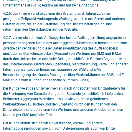
erstattungsfähig. Gleichzeitig erkennt der Kunde solche Handlungen des
Unternehmens als völlig legitim an und hat keine Ansprüche.
4.2.6. deaktivieren und aktivieren den Systemdienst, führen zu einem
geeigneten Zeitpunkt vorbeugende Wartungsarbeiten am Server und anderen
Geräten durch, die an der Bereitstellung der Dienste beteiligt sind, und
informieren den Client darüber auf der Website.
4.2.7. verwenden die vom Auftraggeber bei der Auftragserteilung angegebenen
personenbezogenen Daten des Auftraggebers/Mitreisenden insbesondere zum
Zwecke der Verifizierung dieser Daten (Identifizierung des Auftraggebers)
und/oder zu Marketingzwecken (Versand von Werbung per SMS und E-Mail
durch das Unternehmen und/oder Dritte, einschließlich Partner/Gegenparteien
des Unternehmens, Lieferanten, Spediteure, Marktforschung, Verteilung anderer
Informationsangebote, Benachrichtigungen per SMS und E-Mail,
Benachrichtigung der Kunde/Passagiere über Werbeaktionen per SMS und E-
Mail an die vom Kunden angegebene Nummer/E-Mail).
Der Kunde weist das Unternehmen an, nach Angeboten von Drittanbietern für
die Erbringung von Dienstleistungen für Reisende (einschließlich Lieferanten,
Beförderer, Aggregator-Websites usw.) sowie von ihnen gehaltenen
Werbeaktionen zu suchen und den Empfang durch den Kunden von den
Drittanbietern zu organisieren von Werbung und anderen Angeboten an den
Kunden per SMS und/oder E-Mail.
Der Kunde erklärt sich damit einverstanden, Werbe- und andere
Informationssendungen sowohl vom Unternehmen als auch von Dritten,