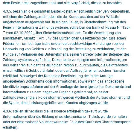
dem Bestellpreis zugestimmt hat und sich verpflichtet, diesen zu bezahlen.
4.3.5. bezahlen die gesamten Bestellkosten, einschließlich der Servicegebühren,
mit einer der Zahlungsmethoden, die der Kunde aus den auf der Website
angebotenen ausgewählt hat. In einigen Fällen, in Übereinstimmung mit den
Regeln internationaler Zahlungssysteme, Schreiben der Bank of Russia Nr. 120-
T vom 02.10.2009 „Über Sicherheitsmaßnahmen für die Verwendung von
Bankkarten“, Absatz 1 Art. 847 des Bürgerlichen Gesetzbuchs der Russischen
Föderation, um betrügerische und andere rechtswidrige Handlungen bei der
Überweisung von Geldern zur Bezahlung der Bestellung zu verhindern, ist der
Kunde auf Verlangen des Unternehmens, seiner Vertreter oder der Betreiber des
Zahlungssystems verpflichtet, Dokumente vorzulegen und Informationen, um
das Verfahren zur Identifizierung der Person zu durchlaufen, die Geldtransfers,
einschließlich E-Geld, durchführt oder den Auftrag für einen solchen Transfer
erteilt hat. Verweigert der Kunde die Bereitstellung der in der Anfrage
angegebenen Dokumente oder Informationen, sowie wenn das angegebene
Identifizierungsverfahren auf der Grundlage der bereitgestellten Dokumente und
Informationen zu einem negativen Ergebnis geführt hat, sollte der
Zahlungsvorgang als Folge storniert werden wodurch der Auftrag storniert und
die Systemdienstleistungsgebühr vom Kunden abgezogen würde.
4.3.6. stellen sicher, dass die Ressource erfolgreich gekauft wurde
(Informationen über die Bildung eines elektronischen Tickets wurden erhalten
oder der elektronische Voucher wurde im Falle des Kaufs des Chartertransports
erhalten).