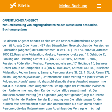
Meine Buchung
ÖFFENTLICHES ANGEBOT
zur Bereitstellung von Zugangsdiensten zu den Ressourcen des Online-
Buchungssystems
Bei diesem Angebot handelt es sich um ein offizielles öffentliches Angebot
gemäß Absatz 2 der Kunst. 437 des Bürgerlichen Gesetzbuches der Russischen
Föderation (Angebot) der Unternehmen: Biletix. RU (TIN 7730606598, Adresse:
105082, Russische Föderation, Moskau, Perevedenovsky per., 17, Gebäude 1),
Booking and Ticketing Center LLC (TIN 7701382897, Adresse: 105082,
Russische Föderation, Moskau, Perevedenovsky per., 17, Gebäude 1 ), Business
Center Group of Companies LLC (TIN 6316084625, Adresse: 443100, Russische
Föderation, Region Samara, Samara, Pervomaiskaya St., 23, 1. Stock, Raum 37),
die im Folgenden jeweils als „ Unternehmen“, einen Vertrag mit jeder Person, im
Folgenden „Kunde“ genannt, abzuschließen, die dieses Angebot angenommen
hat, d. h. die allen unten aufgeführten Bedingungen der Interaktion zwischen
dem Unternehmen und dem Kunden vorbehaltlos zugestimmt hat. Der
abzuschließende Vertrag (im Folgenden „Angebot“ genannt) legt die Rechte
und Pflichten der Parteien bei der Erbringung von Dienstleistungen für den
Kunden fest, sowohl direkt durch das Unternehmen als auch durch andere
Personen, die das Unternehmen zum Abschluss des Vertrags ermächtigt