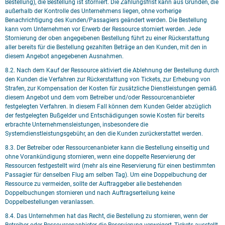
Bestellung), die Bestellung ist storniert. Die Zahlungsfrist kann aus Gründen, die
außerhalb der Kontrolle des Unternehmens liegen, ohne vorherige
Benachrichtigung des Kunden/Passagiers geändert werden. Die Bestellung
kann vom Unternehmen vor Erwerb der Ressource storniert werden. Jede
Stornierung der oben angegebenen Bestellung führt zu einer Rückerstattung
aller bereits für die Bestellung gezahlten Beträge an den Kunden, mit den in
diesem Angebot angegebenen Ausnahmen.
8.2. Nach dem Kauf der Ressource aktiviert die Ablehnung der Bestellung durch
den Kunden die Verfahren zur Rückerstattung von Tickets, zur Erhebung von
Strafen, zur Kompensation der Kosten für zusätzliche Dienstleistungen gemäß
diesem Angebot und dem vom Betreiber und/oder Ressourcenanbieter
festgelegten Verfahren. In diesem Fall können dem Kunden Gelder abzüglich
der festgelegten Bußgelder und Entschädigungen sowie Kosten für bereits
erbrachte Unternehmensleistungen, insbesondere die
Systemdienstleistungsgebühr, an den die Kunden zurückerstattet werden.
8.3. Der Betreiber oder Ressourcenanbieter kann die Bestellung einseitig und
ohne Vorankündigung stornieren, wenn eine doppelte Reservierung der
Ressourcen festgestellt wird (mehr als eine Reservierung für einen bestimmten
Passagier für denselben Flug am selben Tag). Um eine Doppelbuchung der
Ressource zu vermeiden, sollte der Auftraggeber alle bestehenden
Doppelbuchungen stornieren und nach Auftragserteilung keine
Doppelbestellungen veranlassen.
8.4. Das Unternehmen hat das Recht, die Bestellung zu stornieren, wenn der