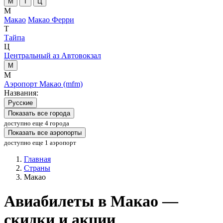
М
Т
Ц
М
Макао
Макао Ферри
Т
Тайпа
Ц
Центральный аз Автовокзал
М
М
Аэропорт Макао (mfm)
Названия:
Русские
Показать все города
доступно еще 4 города
Показать все аэропорты
доступно еще 1 аэропорт
Главная
Страны
Макао
Авиабилеты в Макао —
скидки и акции