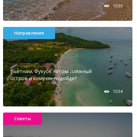
1039
Направления
Вьетнам, Фукуок летом: пляжный
остров и кому он подойдет
1034
Советы