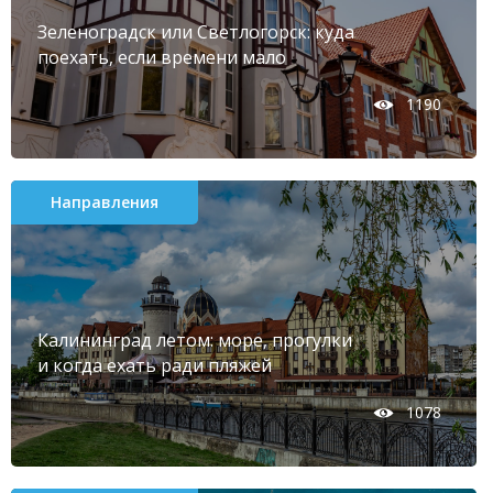
Зеленоградск или Светлогорск: куда
поехать, если времени мало
1190
Направления
Калининград летом: море, прогулки
и когда ехать ради пляжей
1078