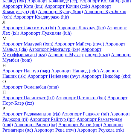
Кешод (ixk)
Аэропорт Кожикоде (ccj)
Аэропорт Колхапур (klh)
Аэропорт Кота (ktu)
Аэропорт Кочин (cok)
Аэропорт
Коямпуттур (cjb)
Аэропорт Куллу (kuu)
Аэропорт Куч-Бехар
(coh)
Аэропорт Кхаджурахо (hjr)
Л
Аэропорт Лакхимпур (ixi)
Аэропорт Лакхнау (lko)
Аэропорт
Лех (ixl)
Аэропорт Лудхияна (luh)
М
Аэропорт Мадурай (ixm)
Аэропорт Майсур (myq)
Аэропорт
Мальда (lda)
Аэропорт Мангалур (ixe)
Аэропорт
Музаффарнагар (mza)
Аэропорт Музаффарпур (mzu)
Аэропорт
Мумбаи (bom)
Н
Аэропорт Нагпур (nag)
Аэропорт Нандед (ndc)
Аэропорт
Нашик (isk)
Аэропорт Нейевели (nvy)
Аэропорт Никобар (cbd)
О
Аэропорт Османабад (omn)
П
Аэропорт Пасингхат (ixt)
Аэропорт Патанкот (ixp)
Аэропорт
Порт-Блэр (ixz)
Р
Аэропорт Раджамандри (rja)
Аэропорт Раджкот (raj)
Аэропорт
Раджори (rji)
Аэропорт Райпур (rpr)
Аэропорт Рамагундам
(rmd)
Аэропорт Ранчи (ixr)
Аэропорт Рапзи (rup)
Аэропорт
Ратнагири (rtc)
Аэропорт Рева (rew)
Аэропорт Роукела (rrk)