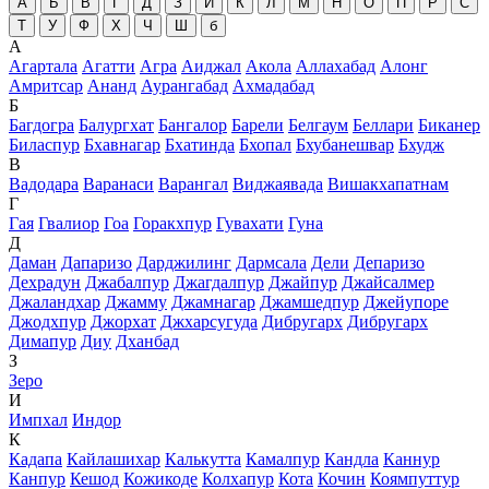
А
Б
В
Г
Д
З
И
К
Л
М
Н
О
П
Р
С
Т
У
Ф
Х
Ч
Ш
б
А
Агартала
Агатти
Агра
Аиджал
Акола
Аллахабад
Алонг
Амритсар
Ананд
Аурангабад
Ахмадабад
Б
Багдогра
Балургхат
Бангалор
Барели
Белгаум
Беллари
Биканер
Биласпур
Бхавнагар
Бхатинда
Бхопал
Бхубанешвар
Бхудж
В
Вадодара
Варанаси
Варангал
Виджаявада
Вишакхапатнам
Г
Гая
Гвалиор
Гоа
Горакхпур
Гувахати
Гуна
Д
Даман
Дапаризо
Дарджилинг
Дармсала
Дели
Депаризо
Дехрадун
Джабалпур
Джагдалпур
Джайпур
Джайсалмер
Джаландхар
Джамму
Джамнагар
Джамшедпур
Джейупоре
Джодхпур
Джорхат
Джхарсугуда
Дибругарх
Дибругарх
Димапур
Диу
Дханбад
З
Зеро
И
Импхал
Индор
К
Кадапа
Кайлашихар
Калькутта
Камалпур
Кандла
Каннур
Канпур
Кешод
Кожикоде
Колхапур
Кота
Кочин
Коямпуттур