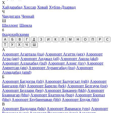
Х
Хайдарабад
Хиссар
Ховай
Хубли-Дхарвад
Ч
Чандигарх
Ченнай
Ш
Шиллонг
Шимла
б
бхадохийскими
А
Б
В
Г
Д
З
И
К
Л
М
Н
О
П
Р
С
Т
У
Х
Ч
Ш
А
Аэропорт Агартала (ixa)
Аэропорт Агатти (agx)
Аэропорт
Агра (agr)
Аэропорт Аиджал (ajl)
Аэропорт Акола (akd)
Аэропорт Аллахабад (ixd)
Аэропорт Алонг (ixv)
Аэропорт
Амритсар (atq)
Аэропорт Аурангабад (ixu)
Аэропорт
Ахмадабад (amd)
Б
Аэропорт Багдогра (ixb)
Аэропорт Балургхат (rgh)
Аэропорт
Бангалор (blr)
Аэропорт Барели (bek)
Аэропорт Белгаум (ixg)
Аэропорт Беллари (bep)
Аэропорт Биканер (bkb)
Аэропорт
Бхавнагар (bhu)
Аэропорт Бхатинда (bup)
Аэропорт Бхопал
(bho)
Аэропорт Бхубанешвар (bbi)
Аэропорт Бхудж (bhj)
В
Аэропорт Вадодара (bdq)
Аэропорт Варанаси (vns)
Аэропорт