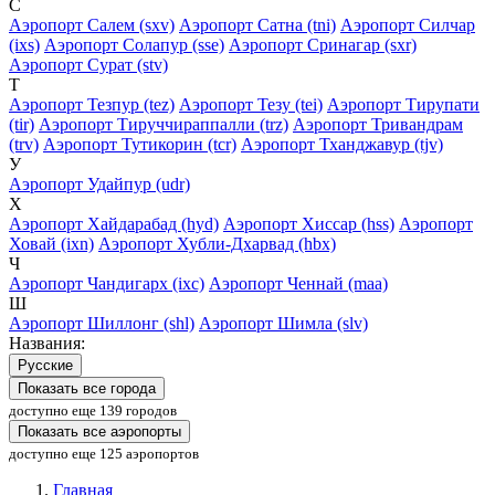
С
Аэропорт Салем (sxv)
Аэропорт Сатна (tni)
Аэропорт Силчар
(ixs)
Аэропорт Солапур (sse)
Аэропорт Сринагар (sxr)
Аэропорт Сурат (stv)
Т
Аэропорт Тезпур (tez)
Аэропорт Тезу (tei)
Аэропорт Тирупати
(tir)
Аэропорт Тируччираппалли (trz)
Аэропорт Тривандрам
(trv)
Аэропорт Тутикорин (tcr)
Аэропорт Тханджавур (tjv)
У
Аэропорт Удайпур (udr)
Х
Аэропорт Хайдарабад (hyd)
Аэропорт Хиссар (hss)
Аэропорт
Ховай (ixn)
Аэропорт Хубли-Дхарвад (hbx)
Ч
Аэропорт Чандигарх (ixc)
Аэропорт Ченнай (maa)
Ш
Аэропорт Шиллонг (shl)
Аэропорт Шимла (slv)
Названия:
Русские
Показать все города
доступно еще 139 городов
Показать все аэропорты
доступно еще 125 аэропортов
Главная