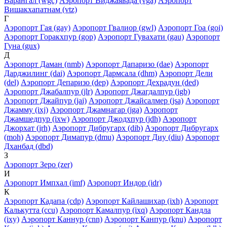
Варангал (wgc)
Аэропорт Виджаявада (vga)
Аэропорт
Вишакхапатнам (vtz)
Г
Аэропорт Гая (gay)
Аэропорт Гвалиор (gwl)
Аэропорт Гоа (goi)
Аэропорт Горакхпур (gop)
Аэропорт Гувахати (gau)
Аэропорт
Гуна (gux)
Д
Аэропорт Даман (nmb)
Аэропорт Дапаризо (dae)
Аэропорт
Дарджилинг (dai)
Аэропорт Дармсала (dhm)
Аэропорт Дели
(del)
Аэропорт Депаризо (dep)
Аэропорт Дехрадун (ded)
Аэропорт Джабалпур (jlr)
Аэропорт Джагдалпур (jgb)
Аэропорт Джайпур (jai)
Аэропорт Джайсалмер (jsa)
Аэропорт
Джамму (ixj)
Аэропорт Джамнагар (jga)
Аэропорт
Джамшедпур (ixw)
Аэропорт Джодхпур (jdh)
Аэропорт
Джорхат (jrh)
Аэропорт Дибругарх (dib)
Аэропорт Дибругарх
(moh)
Аэропорт Димапур (dmu)
Аэропорт Диу (diu)
Аэропорт
Дханбад (dbd)
З
Аэропорт Зеро (zer)
И
Аэропорт Импхал (imf)
Аэропорт Индор (idr)
К
Аэропорт Кадапа (cdp)
Аэропорт Кайлашихар (ixh)
Аэропорт
Калькутта (ccu)
Аэропорт Камалпур (ixq)
Аэропорт Кандла
(ixy)
Аэропорт Каннур (cnn)
Аэропорт Канпур (knu)
Аэропорт