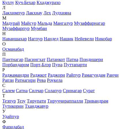
Куллу
Куч-Бехар
Кхаджурахо
Л
Лакхимпур
Лакхнау
Лех
Лудхияна
М
Мадурай
Майсур
Мальда
Мангалур
Музаффарнагар
Музаффарпур
Мумбаи
Н
Наваншахар
Нагпур
Нандед
Нашик
Нейевели
Никобар
О
Османабад
П
Пантнагар
Пасингхат
Патанкот
Патна
Пондишери
Порбандаром
Порт-Блэр
Пуна
Путтапарти
Р
Раджамандри
Раджкот
Раджори
Райпур
Рамагундам
Ранчи
Рапзи
Ратнагири
Рева
Роукела
С
Салем
Сатна
Силчар
Солапур
Сринагар
Сурат
Т
Тезпур
Тезу
Тирупати
Тируччираппалли
Тривандрам
Тутикорин
Тханджавур
У
Удайпур
Ф
Фаридабад