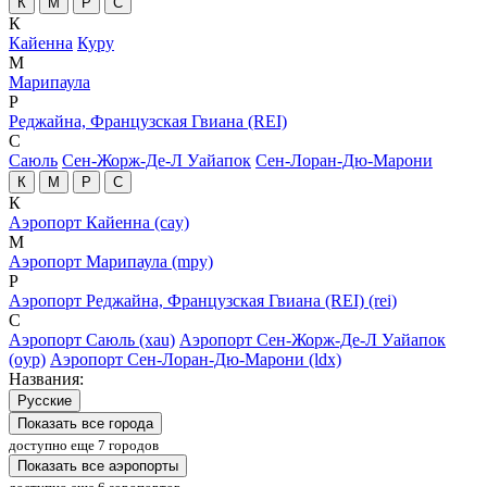
К
М
Р
С
К
Кайенна
Куру
М
Марипаула
Р
Реджайна, Французская Гвиана (REI)
С
Саюль
Сен-Жорж-Де-Л Уайапок
Сен-Лоран-Дю-Марони
К
М
Р
С
К
Аэропорт Кайенна (cay)
М
Аэропорт Марипаула (mpy)
Р
Аэропорт Реджайна, Французская Гвиана (REI) (rei)
С
Аэропорт Саюль (xau)
Аэропорт Сен-Жорж-Де-Л Уайапок
(oyp)
Аэропорт Сен-Лоран-Дю-Марони (ldx)
Названия:
Русские
Показать все города
доступно еще 7 городов
Показать все аэропорты