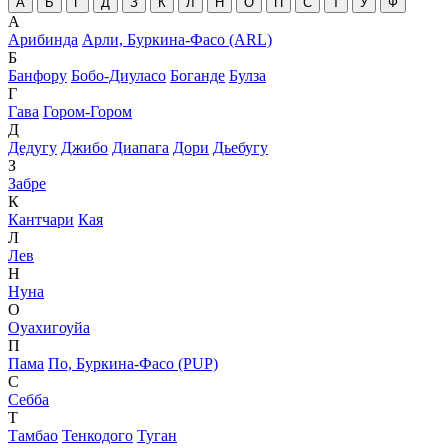
А
Б
Г
Д
З
К
Л
Н
О
П
С
Т
У
Ф
А
Арибинда
Арли, Буркина-Фасо (ARL)
Б
Банфору
Бобо-Диуласо
Боганде
Булза
Г
Гава
Гором-Гором
Д
Дедугу
Джибо
Диапага
Дори
Дьебугу
З
Забре
К
Кантчари
Кая
Л
Лев
Н
Нуна
О
Оуахигоуйа
П
Пама
По, Буркина-Фасо (PUP)
С
Себба
Т
Тамбао
Тенкодого
Туган