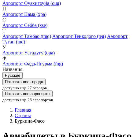
Аэропорт Оуахигоуйа (oug)
П
Аэропорт Пама (xpa)
С
Аэропорт Себба (xse)
Т
Аэропорт Тамбао (tmq)
Аэропорт Тенкодого (teg)
Аэропорт
Туган (tuq)
У
Аэропорт Уагадугу (oua)
Ф
Аэропорт Фада-Нгурма (fng)
Названия:
Русские
Показать все города
доступно еще 27 городов
Показать все аэропорты
доступно еще 26 аэропортов
Главная
Страны
Буркина-Фасо
Авиабилеты в Буркина-Фасо