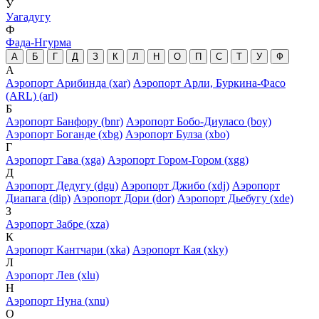
У
Уагадугу
Ф
Фада-Нгурма
А
Б
Г
Д
З
К
Л
Н
О
П
С
Т
У
Ф
А
Аэропорт Арибинда (xar)
Аэропорт Арли, Буркина-Фасо
(ARL) (arl)
Б
Аэропорт Банфору (bnr)
Аэропорт Бобо-Диуласо (boy)
Аэропорт Боганде (xbg)
Аэропорт Булза (xbo)
Г
Аэропорт Гава (xga)
Аэропорт Гором-Гором (xgg)
Д
Аэропорт Дедугу (dgu)
Аэропорт Джибо (xdj)
Аэропорт
Диапага (dip)
Аэропорт Дори (dor)
Аэропорт Дьебугу (xde)
З
Аэропорт Забре (xza)
К
Аэропорт Кантчари (xka)
Аэропорт Кая (xky)
Л
Аэропорт Лев (xlu)
Н
Аэропорт Нуна (xnu)
О