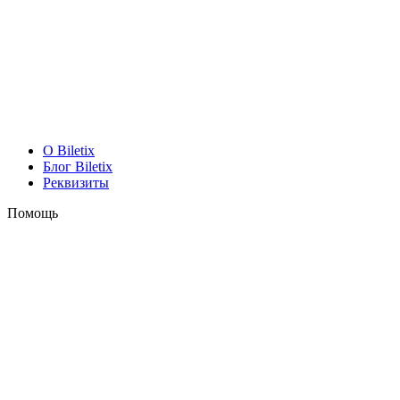
O Biletix
Блог Biletix
Реквизиты
Помощь