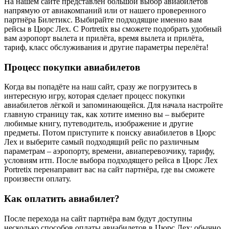
На нашем сайте представлен большой выбор авиабилетов
напрямую от авиакомпаний или от нашего проверенного
партнёра Билетикс. Выбирайте подходящие именно вам
рейсы в Цюрс Лех. С Portretix вы сможете подобрать удобный
вам аэропорт вылета и прилёта, время вылета и прилёта,
тариф, класс обслуживания и другие параметры перелёта!
Процесс покупки авиабилетов
Когда вы попадёте на наш сайт, сразу же погрузитесь в
интересную игру, которая сделает процесс покупки
авиабилетов лёгкой и запоминающейся. Для начала настройте
главную страницу так, как хотите именно вы – выберите
любимые книгу, путеводитель, изображение и другие
предметы. Потом приступите к поиску авиабилетов в Цюрс
Лех и выберите самый подходящий рейс по различным
параметрам – аэропорту, времени, авиаперевозчику, тарифу,
условиям итп. После выбора подходящего рейса в Цюрс Лех
Portretix перенаправит вас на сайт партнёра, где вы сможете
произвести оплату.
Как оплатить авиабилет?
После перехода на сайт партнёра вам будут доступны
несколько способов оплаты авиабилетов в Цюрс Лех: обычно