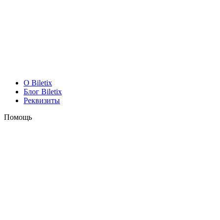
O Biletix
Блог Biletix
Реквизиты
Помощь