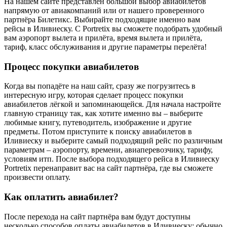
На нашем сайте представлен большой выбор авиабилетов
напрямую от авиакомпаний или от нашего проверенного
партнёра Билетикс. Выбирайте подходящие именно вам
рейсы в Иливиеску. С Portretix вы сможете подобрать удобный
вам аэропорт вылета и прилёта, время вылета и прилёта,
тариф, класс обслуживания и другие параметры перелёта!
Процесс покупки авиабилетов
Когда вы попадёте на наш сайт, сразу же погрузитесь в
интересную игру, которая сделает процесс покупки
авиабилетов лёгкой и запоминающейся. Для начала настройте
главную страницу так, как хотите именно вы – выберите
любимые книгу, путеводитель, изображение и другие
предметы. Потом приступите к поиску авиабилетов в
Иливиеску и выберите самый подходящий рейс по различным
параметрам – аэропорту, времени, авиаперевозчику, тарифу,
условиям итп. После выбора подходящего рейса в Иливиеску
Portretix перенаправит вас на сайт партнёра, где вы сможете
произвести оплату.
Как оплатить авиабилет?
После перехода на сайт партнёра вам будут доступны
несколько способов оплаты авиабилетов в Иливиеску: обычно