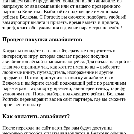
На нашем сайте представлен большой выбор авиабилетов
напрямую от авиакомпаний или от нашего проверенного
партнёра Билетикс. Выбирайте подходящие именно вам
рейсы в Велкома. С Portretix вы сможете подобрать удобный
вам аэропорт вылета и прилёта, время вылета и прилёта,
тариф, класс обслуживания и другие параметры перелёта!
Процесс покупки авиабилетов
Когда вы попадёте на наш сайт, сразу же погрузитесь в
интересную игру, которая сделает процесс покупки
авиабилетов лёгкой и запоминающейся. Для начала настройте
главную страницу так, как хотите именно вы – выберите
любимые книгу, путеводитель, изображение и другие
предметы. Потом приступите к поиску авиабилетов в
Велкома и выберите самый подходящий рейс по различным
параметрам – аэропорту, времени, авиаперевозчику, тарифу,
условиям итп. После выбора подходящего рейса в Велкома
Portretix перенаправит вас на сайт партнёра, где вы сможете
произвести оплату.
Как оплатить авиабилет?
После перехода на сайт партнёра вам будут доступны
несколько способов оплаты авиабилетов в Велкома: обычно