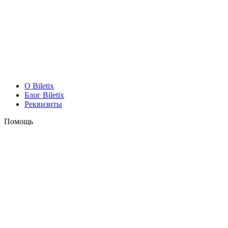
O Biletix
Блог Biletix
Реквизиты
Помощь