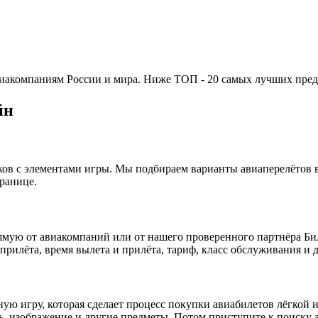
авиакомпаниям России и мира. Ниже ТОП - 20 самых лучших пред
йн
иков с элементами игры. Мы подбираем варианты авиаперелётов 
ранице.
ямую от авиакомпаний или от нашего проверенного партнёра Би
 прилёта, время вылета и прилёта, тариф, класс обслуживания и 
сную игру, которая сделает процесс покупки авиабилетов лёгкой
ь, изображение и другие предметы. Потом приступите к поиску