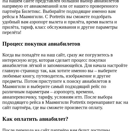
На нашем сайте представлен большой выбор авиабилетов
напрямую от авиакомпаний или от нашего проверенного
партнёра Билетикс. Выбирайте подходящие именно вам
рейсы в Маамигили. С Portretix вы сможете подобрать
удобный вам аэропорт вылета и прилёта, время вылета и
прилёта, тариф, класс обслуживания и другие параметры
перелёта!
Процесс покупки авиабилетов
Когда вы попадёте на наш сайт, сразу же погрузитесь в
интересную игру, которая сделает процесс покупки
авиабилетов лёгкой и запоминающейся. Для начала настройте
главную страницу так, как хотите именно вы – выберите
любимые книгу, путеводитель, изображение и другие
предметы. Потом приступите к поиску авиабилетов в
Маамигили и выберите самый подходящий рейс по
различным параметрам – аэропорту, времени,
авиаперевозчику, тарифу, условиям итп. После выбора
подходящего рейса в Маамигили Portretix перенаправит вас на
сайт партнёра, где вы сможете произвести оплату.
Как оплатить авиабилет?
После перехода на сайт партнёра вам будут доступны