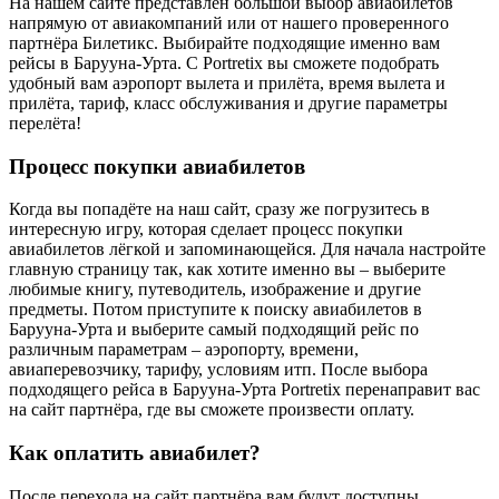
На нашем сайте представлен большой выбор авиабилетов
напрямую от авиакомпаний или от нашего проверенного
партнёра Билетикс. Выбирайте подходящие именно вам
рейсы в Барууна-Урта. С Portretix вы сможете подобрать
удобный вам аэропорт вылета и прилёта, время вылета и
прилёта, тариф, класс обслуживания и другие параметры
перелёта!
Процесс покупки авиабилетов
Когда вы попадёте на наш сайт, сразу же погрузитесь в
интересную игру, которая сделает процесс покупки
авиабилетов лёгкой и запоминающейся. Для начала настройте
главную страницу так, как хотите именно вы – выберите
любимые книгу, путеводитель, изображение и другие
предметы. Потом приступите к поиску авиабилетов в
Барууна-Урта и выберите самый подходящий рейс по
различным параметрам – аэропорту, времени,
авиаперевозчику, тарифу, условиям итп. После выбора
подходящего рейса в Барууна-Урта Portretix перенаправит вас
на сайт партнёра, где вы сможете произвести оплату.
Как оплатить авиабилет?
После перехода на сайт партнёра вам будут доступны