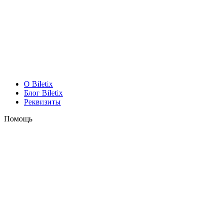
O Biletix
Блог Biletix
Реквизиты
Помощь