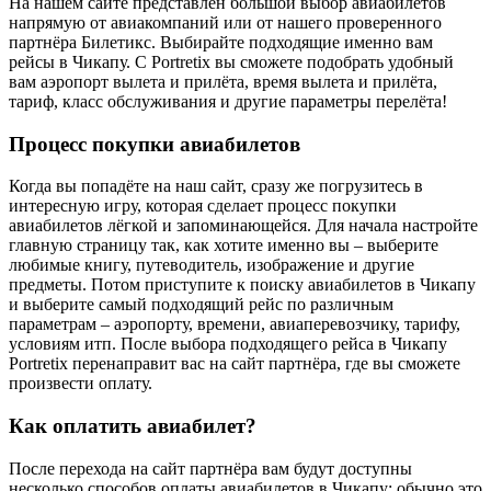
На нашем сайте представлен большой выбор авиабилетов
напрямую от авиакомпаний или от нашего проверенного
партнёра Билетикс. Выбирайте подходящие именно вам
рейсы в Чикапу. С Portretix вы сможете подобрать удобный
вам аэропорт вылета и прилёта, время вылета и прилёта,
тариф, класс обслуживания и другие параметры перелёта!
Процесс покупки авиабилетов
Когда вы попадёте на наш сайт, сразу же погрузитесь в
интересную игру, которая сделает процесс покупки
авиабилетов лёгкой и запоминающейся. Для начала настройте
главную страницу так, как хотите именно вы – выберите
любимые книгу, путеводитель, изображение и другие
предметы. Потом приступите к поиску авиабилетов в Чикапу
и выберите самый подходящий рейс по различным
параметрам – аэропорту, времени, авиаперевозчику, тарифу,
условиям итп. После выбора подходящего рейса в Чикапу
Portretix перенаправит вас на сайт партнёра, где вы сможете
произвести оплату.
Как оплатить авиабилет?
После перехода на сайт партнёра вам будут доступны
несколько способов оплаты авиабилетов в Чикапу: обычно это