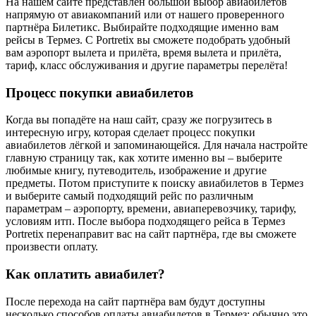
На нашем сайте представлен большой выбор авиабилетов
напрямую от авиакомпаний или от нашего проверенного
партнёра Билетикс. Выбирайте подходящие именно вам
рейсы в Термез. С Portretix вы сможете подобрать удобный
вам аэропорт вылета и прилёта, время вылета и прилёта,
тариф, класс обслуживания и другие параметры перелёта!
Процесс покупки авиабилетов
Когда вы попадёте на наш сайт, сразу же погрузитесь в
интересную игру, которая сделает процесс покупки
авиабилетов лёгкой и запоминающейся. Для начала настройте
главную страницу так, как хотите именно вы – выберите
любимые книгу, путеводитель, изображение и другие
предметы. Потом приступите к поиску авиабилетов в Термез
и выберите самый подходящий рейс по различным
параметрам – аэропорту, времени, авиаперевозчику, тарифу,
условиям итп. После выбора подходящего рейса в Термез
Portretix перенаправит вас на сайт партнёра, где вы сможете
произвести оплату.
Как оплатить авиабилет?
После перехода на сайт партнёра вам будут доступны
несколько способов оплаты авиабилетов в Термез: обычно это