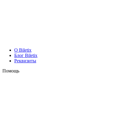
O Biletix
Блог Biletix
Реквизиты
Помощь