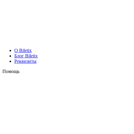
O Biletix
Блог Biletix
Реквизиты
Помощь