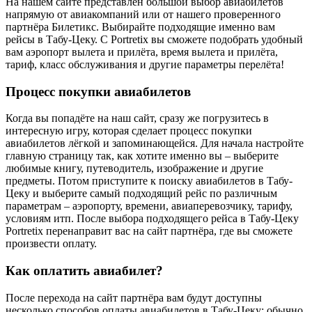
На нашем сайте представлен большой выбор авиабилетов
напрямую от авиакомпаний или от нашего проверенного
партнёра Билетикс. Выбирайте подходящие именно вам
рейсы в Табу-Цеку. С Portretix вы сможете подобрать удобный
вам аэропорт вылета и прилёта, время вылета и прилёта,
тариф, класс обслуживания и другие параметры перелёта!
Процесс покупки авиабилетов
Когда вы попадёте на наш сайт, сразу же погрузитесь в
интересную игру, которая сделает процесс покупки
авиабилетов лёгкой и запоминающейся. Для начала настройте
главную страницу так, как хотите именно вы – выберите
любимые книгу, путеводитель, изображение и другие
предметы. Потом приступите к поиску авиабилетов в Табу-
Цеку и выберите самый подходящий рейс по различным
параметрам – аэропорту, времени, авиаперевозчику, тарифу,
условиям итп. После выбора подходящего рейса в Табу-Цеку
Portretix перенаправит вас на сайт партнёра, где вы сможете
произвести оплату.
Как оплатить авиабилет?
После перехода на сайт партнёра вам будут доступны
несколько способов оплаты авиабилетов в Табу-Цеку: обычно