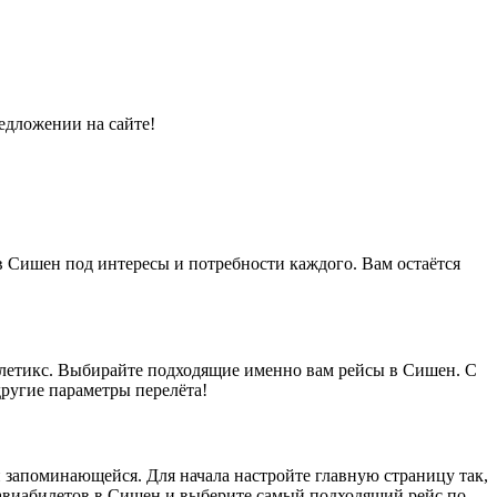
едложении на сайте!
в Сишен под интересы и потребности каждого. Вам остаётся
илетикс. Выбирайте подходящие именно вам рейсы в Сишен. С
другие параметры перелёта!
 и запоминающейся. Для начала настройте главную страницу так,
 авиабилетов в Сишен и выберите самый подходящий рейс по