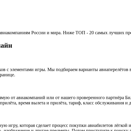
 авиакомпаниям России и мира. Ниже ТОП - 20 самых лучших пр
лайн
иков с элементами игры. Мы подбираем варианты авиаперелётов 
ранице.
ямую от авиакомпаний или от нашего проверенного партнёра Б
 прилёта, время вылета и прилёта, тариф, класс обслуживания и 
сную игру, которая сделает процесс покупки авиабилетов лёгкой
ь, изображение и другие предметы. Потом приступите к поиску