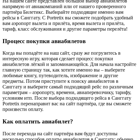
На нашем сайте представлен большой выбор авиабилетов
напрямую от авиакомпаний или от нашего проверенного
партнёра Билетикс. Выбирайте подходящие именно вам
рейсы в Санггату. С Portretix вы сможете подобрать удобный
вам аэропорт вылета и прилёта, время вылета и прилёта,
тариф, класс обслуживания и другие параметры перелёта!
Процесс покупки авиабилетов
Когда вы попадёте на наш сайт, сразу же погрузитесь в
интересную игру, которая сделает процесс покупки
авиабилетов лёгкой и запоминающейся. Для начала настройте
главную страницу так, как хотите именно вы – выберите
любимые книгу, путеводитель, изображение и другие
предметы. Потом приступите к поиску авиабилетов в
Санггату и выберите самый подходящий рейс по различным
параметрам – аэропорту, времени, авиаперевозчику, тарифу,
условиям итп. После выбора подходящего рейса в Санггату
Portretix перенаправит вас на сайт партнёра, где вы сможете
произвести оплату.
Как оплатить авиабилет?
После перехода на сайт партнёра вам будут доступны
несколько способов оплаты авиабилетов в Санггату: обычно