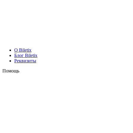
O Biletix
Блог Biletix
Реквизиты
Помощь