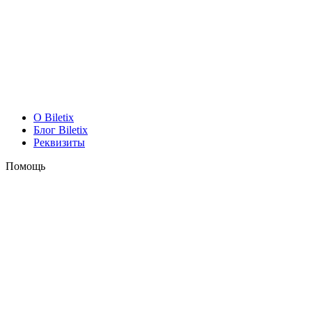
O Biletix
Блог Biletix
Реквизиты
Помощь