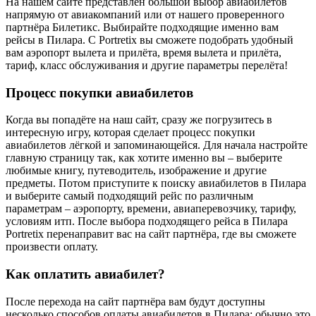
На нашем сайте представлен большой выбор авиабилетов
напрямую от авиакомпаний или от нашего проверенного
партнёра Билетикс. Выбирайте подходящие именно вам
рейсы в Пилара. С Portretix вы сможете подобрать удобный
вам аэропорт вылета и прилёта, время вылета и прилёта,
тариф, класс обслуживания и другие параметры перелёта!
Процесс покупки авиабилетов
Когда вы попадёте на наш сайт, сразу же погрузитесь в
интересную игру, которая сделает процесс покупки
авиабилетов лёгкой и запоминающейся. Для начала настройте
главную страницу так, как хотите именно вы – выберите
любимые книгу, путеводитель, изображение и другие
предметы. Потом приступите к поиску авиабилетов в Пилара
и выберите самый подходящий рейс по различным
параметрам – аэропорту, времени, авиаперевозчику, тарифу,
условиям итп. После выбора подходящего рейса в Пилара
Portretix перенаправит вас на сайт партнёра, где вы сможете
произвести оплату.
Как оплатить авиабилет?
После перехода на сайт партнёра вам будут доступны
несколько способов оплаты авиабилетов в Пилара: обычно это