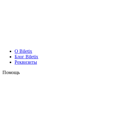
O Biletix
Блог Biletix
Реквизиты
Помощь