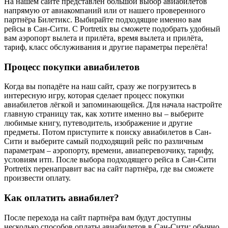
На нашем сайте представлен большой выбор авиабилетов
напрямую от авиакомпаний или от нашего проверенного
партнёра Билетикс. Выбирайте подходящие именно вам
рейсы в Сан-Сити. С Portretix вы сможете подобрать удобный
вам аэропорт вылета и прилёта, время вылета и прилёта,
тариф, класс обслуживания и другие параметры перелёта!
Процесс покупки авиабилетов
Когда вы попадёте на наш сайт, сразу же погрузитесь в
интересную игру, которая сделает процесс покупки
авиабилетов лёгкой и запоминающейся. Для начала настройте
главную страницу так, как хотите именно вы – выберите
любимые книгу, путеводитель, изображение и другие
предметы. Потом приступите к поиску авиабилетов в Сан-
Сити и выберите самый подходящий рейс по различным
параметрам – аэропорту, времени, авиаперевозчику, тарифу,
условиям итп. После выбора подходящего рейса в Сан-Сити
Portretix перенаправит вас на сайт партнёра, где вы сможете
произвести оплату.
Как оплатить авиабилет?
После перехода на сайт партнёра вам будут доступны
несколько способов оплаты авиабилетов в Сан-Сити: обычно