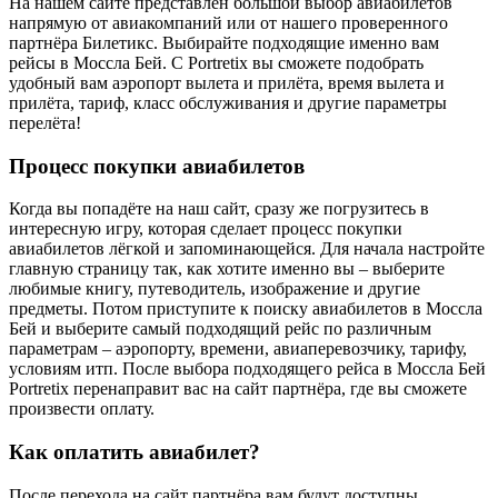
На нашем сайте представлен большой выбор авиабилетов
напрямую от авиакомпаний или от нашего проверенного
партнёра Билетикс. Выбирайте подходящие именно вам
рейсы в Моссла Бей. С Portretix вы сможете подобрать
удобный вам аэропорт вылета и прилёта, время вылета и
прилёта, тариф, класс обслуживания и другие параметры
перелёта!
Процесс покупки авиабилетов
Когда вы попадёте на наш сайт, сразу же погрузитесь в
интересную игру, которая сделает процесс покупки
авиабилетов лёгкой и запоминающейся. Для начала настройте
главную страницу так, как хотите именно вы – выберите
любимые книгу, путеводитель, изображение и другие
предметы. Потом приступите к поиску авиабилетов в Моссла
Бей и выберите самый подходящий рейс по различным
параметрам – аэропорту, времени, авиаперевозчику, тарифу,
условиям итп. После выбора подходящего рейса в Моссла Бей
Portretix перенаправит вас на сайт партнёра, где вы сможете
произвести оплату.
Как оплатить авиабилет?
После перехода на сайт партнёра вам будут доступны