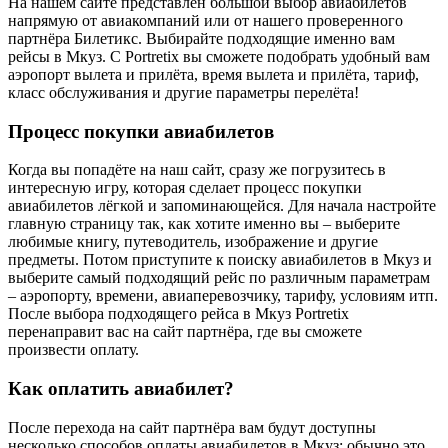
На нашем сайте представлен большой выбор авиабилетов
напрямую от авиакомпаний или от нашего проверенного
партнёра Билетикс. Выбирайте подходящие именно вам
рейсы в Мкуз. С Portretix вы сможете подобрать удобный вам
аэропорт вылета и прилёта, время вылета и прилёта, тариф,
класс обслуживания и другие параметры перелёта!
Процесс покупки авиабилетов
Когда вы попадёте на наш сайт, сразу же погрузитесь в
интересную игру, которая сделает процесс покупки
авиабилетов лёгкой и запоминающейся. Для начала настройте
главную страницу так, как хотите именно вы – выберите
любимые книгу, путеводитель, изображение и другие
предметы. Потом приступите к поиску авиабилетов в Мкуз и
выберите самый подходящий рейс по различным параметрам
– аэропорту, времени, авиаперевозчику, тарифу, условиям итп.
После выбора подходящего рейса в Мкуз Portretix
перенаправит вас на сайт партнёра, где вы сможете
произвести оплату.
Как оплатить авиабилет?
После перехода на сайт партнёра вам будут доступны
несколько способов оплаты авиабилетов в Мкуз: обычно это