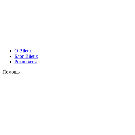
O Biletix
Блог Biletix
Реквизиты
Помощь