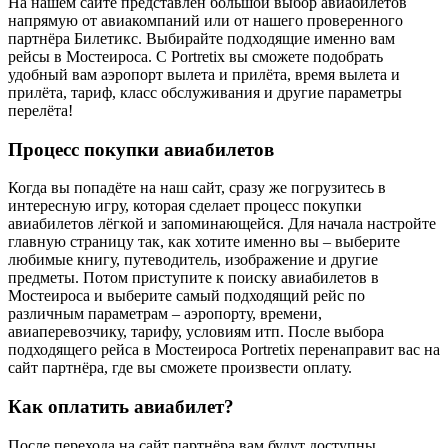
На нашем сайте представлен большой выбор авиабилетов
напрямую от авиакомпаний или от нашего проверенного
партнёра Билетикс. Выбирайте подходящие именно вам
рейсы в Мостеироса. С Portretix вы сможете подобрать
удобный вам аэропорт вылета и прилёта, время вылета и
прилёта, тариф, класс обслуживания и другие параметры
перелёта!
Процесс покупки авиабилетов
Когда вы попадёте на наш сайт, сразу же погрузитесь в
интересную игру, которая сделает процесс покупки
авиабилетов лёгкой и запоминающейся. Для начала настройте
главную страницу так, как хотите именно вы – выберите
любимые книгу, путеводитель, изображение и другие
предметы. Потом приступите к поиску авиабилетов в
Мостеироса и выберите самый подходящий рейс по
различным параметрам – аэропорту, времени,
авиаперевозчику, тарифу, условиям итп. После выбора
подходящего рейса в Мостеироса Portretix перенаправит вас на
сайт партнёра, где вы сможете произвести оплату.
Как оплатить авиабилет?
После перехода на сайт партнёра вам будут доступны