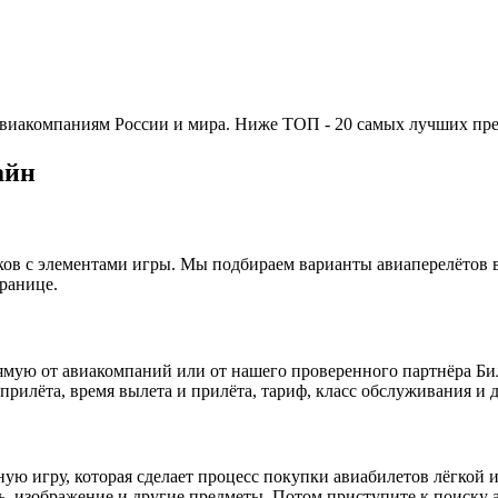
 авиакомпаниям России и мира. Ниже ТОП - 20 самых лучших пр
айн
иков с элементами игры. Мы подбираем варианты авиаперелётов 
ранице.
ямую от авиакомпаний или от нашего проверенного партнёра Би
 прилёта, время вылета и прилёта, тариф, класс обслуживания и 
сную игру, которая сделает процесс покупки авиабилетов лёгкой
ь, изображение и другие предметы. Потом приступите к поиску