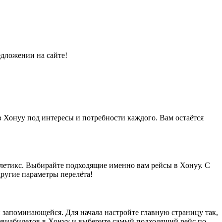
едложении на сайте!
в Хонуу под интересы и потребности каждого. Вам остаётся
летикс. Выбирайте подходящие именно вам рейсы в Хонуу. С
другие параметры перелёта!
 и запоминающейся. Для начала настройте главную страницу так,
 авиабилетов в Хонуу и выберите самый подходящий рейс по