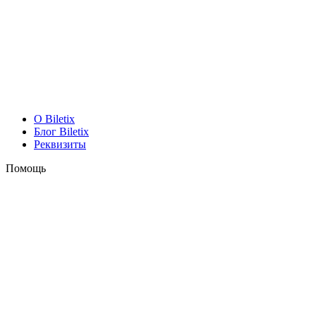
O Biletix
Блог Biletix
Реквизиты
Помощь