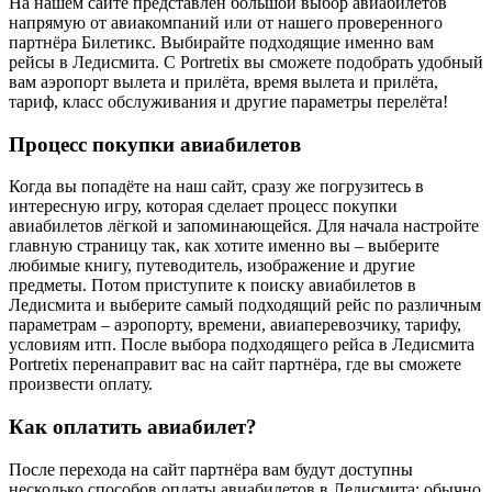
На нашем сайте представлен большой выбор авиабилетов
напрямую от авиакомпаний или от нашего проверенного
партнёра Билетикс. Выбирайте подходящие именно вам
рейсы в Ледисмита. С Portretix вы сможете подобрать удобный
вам аэропорт вылета и прилёта, время вылета и прилёта,
тариф, класс обслуживания и другие параметры перелёта!
Процесс покупки авиабилетов
Когда вы попадёте на наш сайт, сразу же погрузитесь в
интересную игру, которая сделает процесс покупки
авиабилетов лёгкой и запоминающейся. Для начала настройте
главную страницу так, как хотите именно вы – выберите
любимые книгу, путеводитель, изображение и другие
предметы. Потом приступите к поиску авиабилетов в
Ледисмита и выберите самый подходящий рейс по различным
параметрам – аэропорту, времени, авиаперевозчику, тарифу,
условиям итп. После выбора подходящего рейса в Ледисмита
Portretix перенаправит вас на сайт партнёра, где вы сможете
произвести оплату.
Как оплатить авиабилет?
После перехода на сайт партнёра вам будут доступны
несколько способов оплаты авиабилетов в Ледисмита: обычно