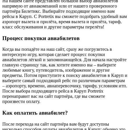
На нашем сайте представлен большой выбор авиабилетов
напрямую от авиакомпаний или от нашего проверенного
партнёра Билетикс. Выбирайте подходящие именно вам
рейсы в Каруп. С Portretix вы сможете подобрать удобный вам
аэропорт вылета и прилёта, время вылета и прилёта, тариф,
класс обслуживания и другие параметры перелёта!
Процесс покупки авиабилетов
Когда вы попадёте на наш сайт, сразу же погрузитесь в
интересную игру, которая сделает процесс покупки
авиабилетов лёгкой и запоминающейся. Для начала настройте
главную страницу так, как хотите именно вы – выберите
любимые книгу, путеводитель, изображение и другие
предметы. Потом приступите к поиску авиабилетов в Каруп и
выберите самый подходящий рейс по различным параметрам
– аэропорту, времени, авиаперевозчику, тарифу, условиям итп.
После выбора подходящего рейса в Каруп Portretix
перенаправит вас на сайт партнёра, где вы сможете
произвести оплату.
Как оплатить авиабилет?
После перехода на сайт партнёра вам будут доступны
несколько способов оплаты авиабилетов в Каруп: обычно это