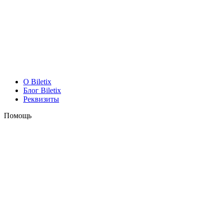
O Biletix
Блог Biletix
Реквизиты
Помощь