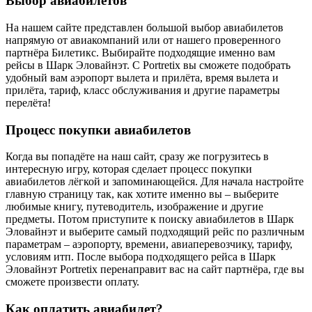
Выбор авиабилетов
На нашем сайте представлен большой выбор авиабилетов
напрямую от авиакомпаний или от нашего проверенного
партнёра Билетикс. Выбирайте подходящие именно вам
рейсы в Шарк Эловайнэт. С Portretix вы сможете подобрать
удобный вам аэропорт вылета и прилёта, время вылета и
прилёта, тариф, класс обслуживания и другие параметры
перелёта!
Процесс покупки авиабилетов
Когда вы попадёте на наш сайт, сразу же погрузитесь в
интересную игру, которая сделает процесс покупки
авиабилетов лёгкой и запоминающейся. Для начала настройте
главную страницу так, как хотите именно вы – выберите
любимые книгу, путеводитель, изображение и другие
предметы. Потом приступите к поиску авиабилетов в Шарк
Эловайнэт и выберите самый подходящий рейс по различным
параметрам – аэропорту, времени, авиаперевозчику, тарифу,
условиям итп. После выбора подходящего рейса в Шарк
Эловайнэт Portretix перенаправит вас на сайт партнёра, где вы
сможете произвести оплату.
Как оплатить авиабилет?