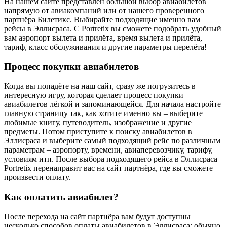
На нашем сайте представлен большой выбор авиабилетов
напрямую от авиакомпаний или от нашего проверенного
партнёра Билетикс. Выбирайте подходящие именно вам
рейсы в Эллисраса. С Portretix вы сможете подобрать удобный
вам аэропорт вылета и прилёта, время вылета и прилёта,
тариф, класс обслуживания и другие параметры перелёта!
Процесс покупки авиабилетов
Когда вы попадёте на наш сайт, сразу же погрузитесь в
интересную игру, которая сделает процесс покупки
авиабилетов лёгкой и запоминающейся. Для начала настройте
главную страницу так, как хотите именно вы – выберите
любимые книгу, путеводитель, изображение и другие
предметы. Потом приступите к поиску авиабилетов в
Эллисраса и выберите самый подходящий рейс по различным
параметрам – аэропорту, времени, авиаперевозчику, тарифу,
условиям итп. После выбора подходящего рейса в Эллисраса
Portretix перенаправит вас на сайт партнёра, где вы сможете
произвести оплату.
Как оплатить авиабилет?
После перехода на сайт партнёра вам будут доступны
несколько способов оплаты авиабилетов в Эллисраса: обычно