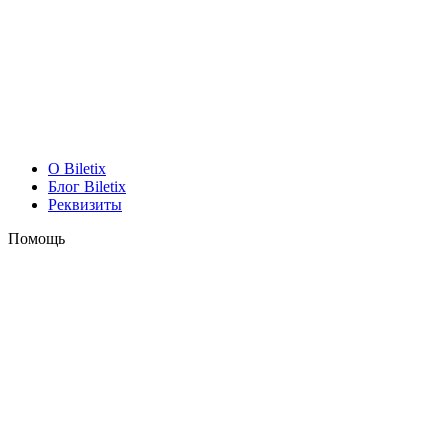
O Biletix
Блог Biletix
Реквизиты
Помощь