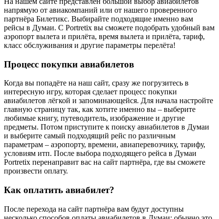
На нашем сайте представлен большой выбор авиабилетов
напрямую от авиакомпаний или от нашего проверенного
партнёра Билетикс. Выбирайте подходящие именно вам
рейсы в Думаи. С Portretix вы сможете подобрать удобный вам
аэропорт вылета и прилёта, время вылета и прилёта, тариф,
класс обслуживания и другие параметры перелёта!
Процесс покупки авиабилетов
Когда вы попадёте на наш сайт, сразу же погрузитесь в
интересную игру, которая сделает процесс покупки
авиабилетов лёгкой и запоминающейся. Для начала настройте
главную страницу так, как хотите именно вы – выберите
любимые книгу, путеводитель, изображение и другие
предметы. Потом приступите к поиску авиабилетов в Думаи
и выберите самый подходящий рейс по различным
параметрам – аэропорту, времени, авиаперевозчику, тарифу,
условиям итп. После выбора подходящего рейса в Думаи
Portretix перенаправит вас на сайт партнёра, где вы сможете
произвести оплату.
Как оплатить авиабилет?
После перехода на сайт партнёра вам будут доступны
несколько способов оплаты авиабилетов в Думаи: обычно это