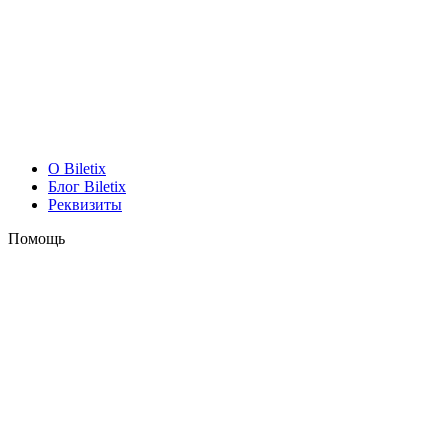
O Biletix
Блог Biletix
Реквизиты
Помощь