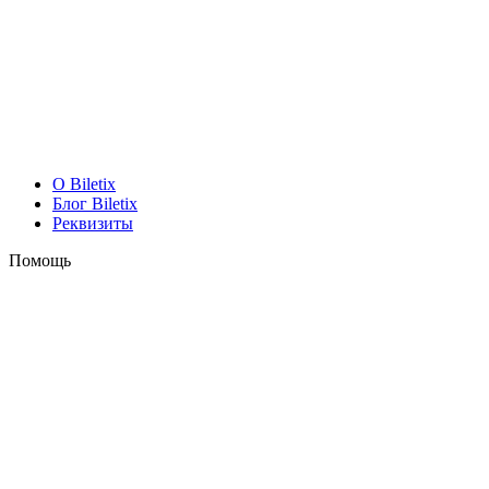
O Biletix
Блог Biletix
Реквизиты
Помощь