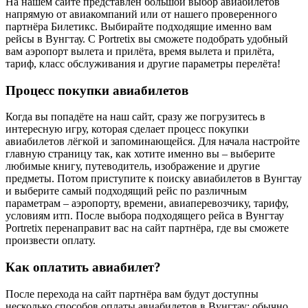
На нашем сайте представлен большой выбор авиабилетов
напрямую от авиакомпаний или от нашего проверенного
партнёра Билетикс. Выбирайте подходящие именно вам
рейсы в Вунгтау. С Portretix вы сможете подобрать удобный
вам аэропорт вылета и прилёта, время вылета и прилёта,
тариф, класс обслуживания и другие параметры перелёта!
Процесс покупки авиабилетов
Когда вы попадёте на наш сайт, сразу же погрузитесь в
интересную игру, которая сделает процесс покупки
авиабилетов лёгкой и запоминающейся. Для начала настройте
главную страницу так, как хотите именно вы – выберите
любимые книгу, путеводитель, изображение и другие
предметы. Потом приступите к поиску авиабилетов в Вунгтау
и выберите самый подходящий рейс по различным
параметрам – аэропорту, времени, авиаперевозчику, тарифу,
условиям итп. После выбора подходящего рейса в Вунгтау
Portretix перенаправит вас на сайт партнёра, где вы сможете
произвести оплату.
Как оплатить авиабилет?
После перехода на сайт партнёра вам будут доступны
несколько способов оплаты авиабилетов в Вунгтау: обычно