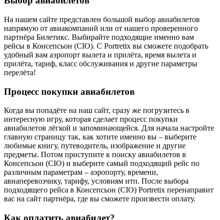
Выбор авиабилетов
На нашем сайте представлен большой выбор авиабилетов
напрямую от авиакомпаний или от нашего проверенного
партнёра Билетикс. Выбирайте подходящие именно вам
рейсы в Консепсьон (СІО). С Portretix вы сможете подобрать
удобный вам аэропорт вылета и прилёта, время вылета и
прилёта, тариф, класс обслуживания и другие параметры
перелёта!
Процесс покупки авиабилетов
Когда вы попадёте на наш сайт, сразу же погрузитесь в
интересную игру, которая сделает процесс покупки
авиабилетов лёгкой и запоминающейся. Для начала настройте
главную страницу так, как хотите именно вы – выберите
любимые книгу, путеводитель, изображение и другие
предметы. Потом приступите к поиску авиабилетов в
Консепсьон (СІО) и выберите самый подходящий рейс по
различным параметрам – аэропорту, времени,
авиаперевозчику, тарифу, условиям итп. После выбора
подходящего рейса в Консепсьон (СІО) Portretix перенаправит
вас на сайт партнёра, где вы сможете произвести оплату.
Как оплатить авиабилет?