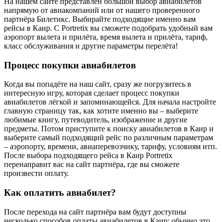
На нашем сайте представлен большой выбор авиабилетов
напрямую от авиакомпаний или от нашего проверенного
партнёра Билетикс. Выбирайте подходящие именно вам
рейсы в Каир. С Portretix вы сможете подобрать удобный вам
аэропорт вылета и прилёта, время вылета и прилёта, тариф,
класс обслуживания и другие параметры перелёта!
Процесс покупки авиабилетов
Когда вы попадёте на наш сайт, сразу же погрузитесь в
интересную игру, которая сделает процесс покупки
авиабилетов лёгкой и запоминающейся. Для начала настройте
главную страницу так, как хотите именно вы – выберите
любимые книгу, путеводитель, изображение и другие
предметы. Потом приступите к поиску авиабилетов в Каир и
выберите самый подходящий рейс по различным параметрам
– аэропорту, времени, авиаперевозчику, тарифу, условиям итп.
После выбора подходящего рейса в Каир Portretix
перенаправит вас на сайт партнёра, где вы сможете
произвести оплату.
Как оплатить авиабилет?
После перехода на сайт партнёра вам будут доступны
несколько способов оплаты авиабилетов в Каир: обычно это