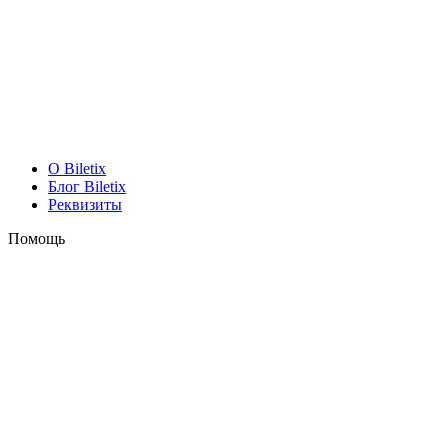
O Biletix
Блог Biletix
Реквизиты
Помощь