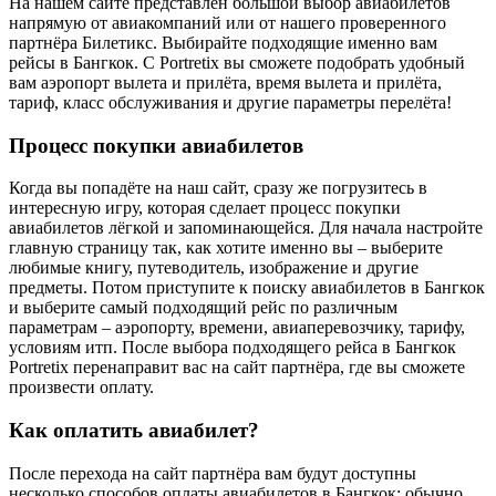
На нашем сайте представлен большой выбор авиабилетов
напрямую от авиакомпаний или от нашего проверенного
партнёра Билетикс. Выбирайте подходящие именно вам
рейсы в Бангкок. С Portretix вы сможете подобрать удобный
вам аэропорт вылета и прилёта, время вылета и прилёта,
тариф, класс обслуживания и другие параметры перелёта!
Процесс покупки авиабилетов
Когда вы попадёте на наш сайт, сразу же погрузитесь в
интересную игру, которая сделает процесс покупки
авиабилетов лёгкой и запоминающейся. Для начала настройте
главную страницу так, как хотите именно вы – выберите
любимые книгу, путеводитель, изображение и другие
предметы. Потом приступите к поиску авиабилетов в Бангкок
и выберите самый подходящий рейс по различным
параметрам – аэропорту, времени, авиаперевозчику, тарифу,
условиям итп. После выбора подходящего рейса в Бангкок
Portretix перенаправит вас на сайт партнёра, где вы сможете
произвести оплату.
Как оплатить авиабилет?
После перехода на сайт партнёра вам будут доступны
несколько способов оплаты авиабилетов в Бангкок: обычно