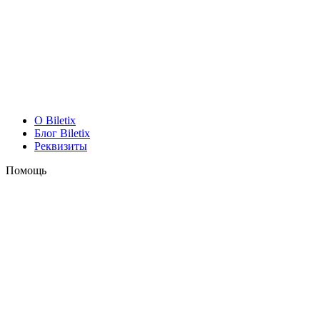
O Biletix
Блог Biletix
Реквизиты
Помощь