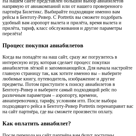
На нашем сайте представлен большой выбор авиабилетов
напрямую от авиакомпаний или от нашего проверенного
партнёра Билетикс. Выбирайте подходящие именно вам
рейсы в Бентоту-Ривер. С Portretix вы сможете подобрать
удобный вам аэропорт вылета и прилёта, время вылета и
прилёта, тариф, класс обслуживания и другие параметры
перелёта!
Процесс покупки авиабилетов
Когда вы попадёте на наш сайт, сразу же погрузитесь в
интересную игру, которая сделает процесс покупки
авиабилетов лёгкой и запоминающейся. Для начала настройте
главную страницу так, как хотите именно вы – выберите
любимые книгу, путеводитель, изображение и другие
предметы. Потом приступите к поиску авиабилетов в
Бентоту-Ривер и выберите самый подходящий рейс по
различным параметрам – аэропорту, времени,
авиаперевозчику, тарифу, условиям итп. После выбора
подходящего рейса в Бентоту-Ривер Portretix перенаправит вас
на сайт партнёра, где вы сможете произвести оплату.
Как оплатить авиабилет?
После перехода на сайт партнёра вам будут доступны