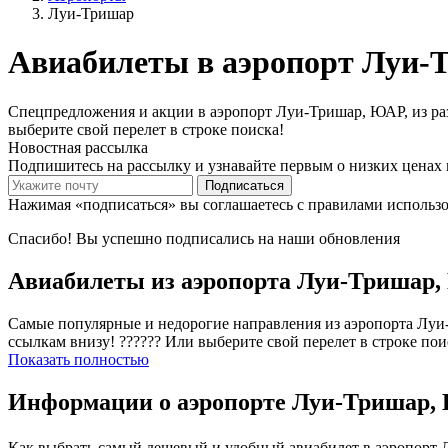
Луи-Тришар
Авиабилеты в аэропорт Луи
Спецпредложения и акции в аэропорт Луи-Тришар, ЮАР, из разн
выберите свой перелет в строке поиска!
Новостная рассылка
Подпишитесь на рассылку и узнавайте первым о низких ценах 
Подписаться
Нажимая «подписаться» вы соглашаетесь с правилами использ
Спасибо! Вы успешно подписались на наши обновления
Авиабилеты из аэропорта Луи-Тришар
Самые популярные и недорогие направления из аэропорта Луи-Т
ссылкам внизу! ?????? Или выберите свой перелет в строке пои
Показать полностью
Информации о аэропорте Луи-Тришар
Как выбрать самый дешевый и удобный авиабилет в аэропорт