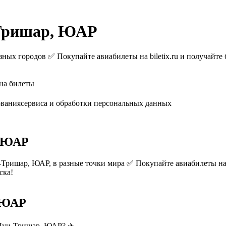
-Тришар, ЮАР
ых городов ✅ Покупайте авиабилеты на biletix.ru и получайте 
на билеты
ованиясервиса и обработки персональных данных
, ЮАР
ришар, ЮАР, в разные точки мира ✅ Покупайте авиабилеты на bi
ска!
, ЮАР
 Луи-Тришар, ЮАР? ✈️