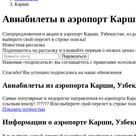
Карши
Авиабилеты в аэропорт Карши
Спецпредложения и акции в аэропорт Карши, Узбекистан, из ра
выберите свой перелет в строке поиска!
Новостная рассылка
Подпишитесь на рассылку и узнавайте первым о низких ценах 
Подписаться
Нажимая «подписаться» вы соглашаетесь с правилами использ
Спасибо! Вы успешно подписались на наши обновления
Авиабилеты из аэропорта Карши, Узбе
Самые популярные и недорогие направления из аэропорта Карши
ссылкам внизу! ?????? Или выберите свой перелет в строке пои
Показать полностью
Информации о аэропорте Карши, Узбек
Как выбрать самый дешевый и удобный авиабилет в аэропорт К