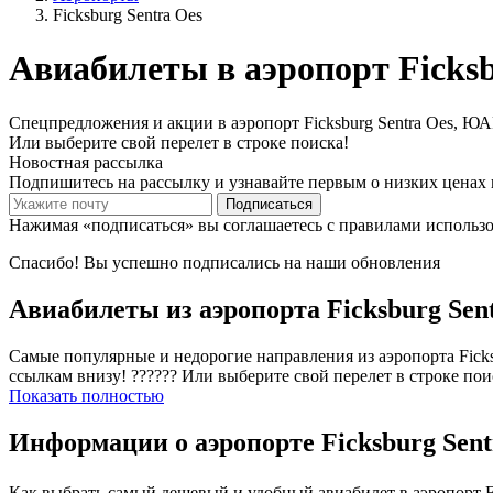
Ficksburg Sentra Oes
Авиабилеты в аэропорт Ficks
Спецпредложения и акции в аэропорт Ficksburg Sentra Oes, ЮАР
Или выберите свой перелет в строке поиска!
Новостная рассылка
Подпишитесь на рассылку и узнавайте первым о низких ценах 
Подписаться
Нажимая «подписаться» вы соглашаетесь с правилами использ
Спасибо! Вы успешно подписались на наши обновления
Авиабилеты из аэропорта Ficksburg Sen
Самые популярные и недорогие направления из аэропорта Ficksb
ссылкам внизу! ?????? Или выберите свой перелет в строке пои
Показать полностью
Информации о аэропорте Ficksburg Sen
Как выбрать самый дешевый и удобный авиабилет в аэропорт Fi