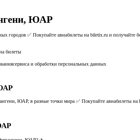
нгени, ЮАР
х городов ✅ Покупайте авиабилеты на biletix.ru и получайте б
на билеты
ованиясервиса и обработки персональных данных
 ЮАР
гени, ЮАР, в разные точки мира ✅ Покупайте авиабилеты на bil
ЮАР
 Эмпангени, ЮАР? ✈️