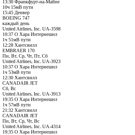
13:30
Франкфурт-на-Майне
10ч 15м
В пути
15:45
Денвер
BOEING 747
каждый день
United Airlines, Inc.
UA-3598
10:37
О Хара Интернешнл
1ч 51м
В пути
12:28
Хантсвилл
EMBRAER 170
Пн, Вт, Ср, Чт, Пт, Сб
United Airlines, Inc.
UA-3923
10:37
О Хара Интернешнл
1ч 53м
В пути
12:30
Хантсвилл
CANADAIR JET
Сб, Вс
United Airlines, Inc.
UA-3913
19:35
О Хара Интернешнл
1ч 57м
В пути
21:32
Хантсвилл
CANADAIR JET
Пн, Вт, Ср, Чт, Вс
United Airlines, Inc.
UA-4314
19:35
О Хара Интернешнл