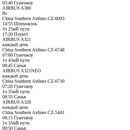
05:40
Гуанчжоу
AIRBUS A380
Вс
China Southern Airlines
CZ-6093
14:55
Шэньчжэнь
3ч 25м
В пути
17:20
Пхукет
AIRBUS A321
каждый день
China Southern Airlines
CZ-6748
07:00
Гуанчжоу
1ч 45м
В пути
08:45
Санья
AIRBUS A321NEO
каждый день
China Southern Airlines
CZ-6730
07:20
Гуанчжоу
1ч 35м
В пути
08:55
Санья
AIRBUS A320
каждый день
China Southern Airlines
CZ-5441
08:15
Гуанчжоу
1ч 35м
В пути
09:50
Санья