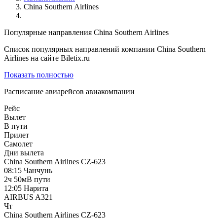
China Southern Airlines
Популярные направления China Southern Airlines
Список популярных направлений компании China Southern
Airlines на сайте Biletix.ru
Показать полностью
Расписание авиарейсов авиакомпании
Рейс
Вылет
В пути
Прилет
Самолет
Дни вылета
China Southern Airlines
CZ-623
08:15
Чанчунь
2ч 50м
В пути
12:05
Нарита
AIRBUS A321
Чт
China Southern Airlines
CZ-623