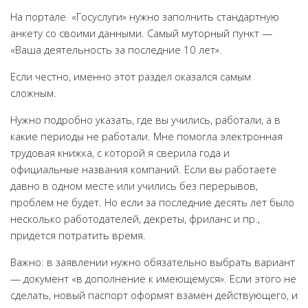
На портале «Госуслуги» нужно заполнить стандартную
анкету со своими данными. Самый муторный пункт —
«Ваша деятельность за последние 10 лет».
Если честно, именно этот раздел оказался самым
сложным.
Нужно подробно указать, где вы учились, работали, а в
какие периоды не работали. Мне помогла электронная
трудовая книжка, с которой я сверила года и
официальные названия компаний. Если вы работаете
давно в одном месте или учились без перерывов,
проблем не будет. Но если за последние десять лет было
несколько работодателей, декреты, фриланс и пр.,
придётся потратить время.
Наша рассылка помогла сэкономить
70 000
путешественникам
Важно: в заявлении нужно обязательно выбрать вариант
— документ «в дополнение к имеющемуся». Если этого не
Отправляем письма раз в две недели
сделать, новый паспорт оформят взамен действующего, и