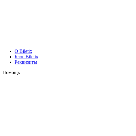
O Biletix
Блог Biletix
Реквизиты
Помощь