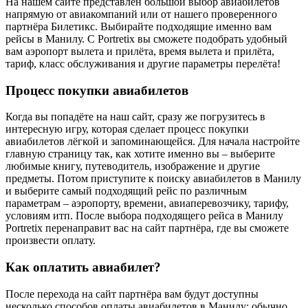
На нашем сайте представлен большой выбор авиабилетов
напрямую от авиакомпаний или от нашего проверенного
партнёра Билетикс. Выбирайте подходящие именно вам
рейсы в Манилу. С Portretix вы сможете подобрать удобный
вам аэропорт вылета и прилёта, время вылета и прилёта,
тариф, класс обслуживания и другие параметры перелёта!
Процесс покупки авиабилетов
Когда вы попадёте на наш сайт, сразу же погрузитесь в
интересную игру, которая сделает процесс покупки
авиабилетов лёгкой и запоминающейся. Для начала настройте
главную страницу так, как хотите именно вы – выберите
любимые книгу, путеводитель, изображение и другие
предметы. Потом приступите к поиску авиабилетов в Манилу
и выберите самый подходящий рейс по различным
параметрам – аэропорту, времени, авиаперевозчику, тарифу,
условиям итп. После выбора подходящего рейса в Манилу
Portretix перенаправит вас на сайт партнёра, где вы сможете
произвести оплату.
Как оплатить авиабилет?
После перехода на сайт партнёра вам будут доступны
несколько способов оплаты авиабилетов в Манилу: обычно