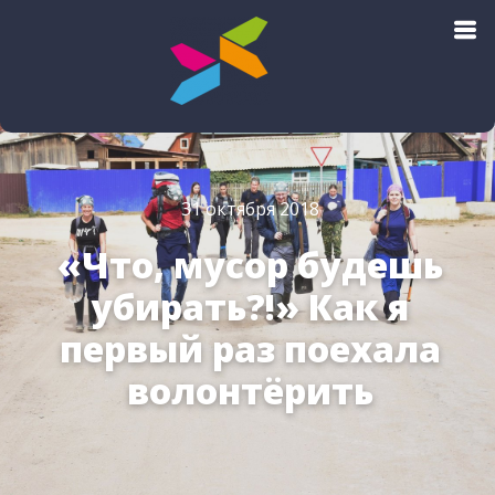
Поиск авиабилетов
31 октября 2018
«Что, мусор будешь
убирать?!» Как я
первый раз поехала
волонтёрить