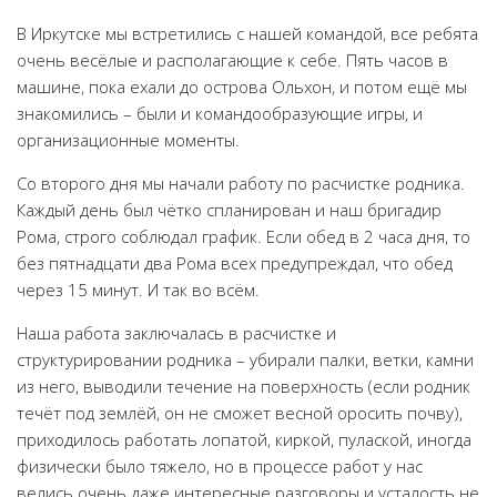
Подписаться
В Иркутске мы встретились с нашей командой, все ребята
очень весёлые и располагающие к себе. Пять часов в
машине, пока ехали до острова Ольхон, и потом ещё мы
знакомились – были и командообразующие игры, и
организационные моменты.
Со второго дня мы начали работу по расчистке родника.
Каждый день был чётко спланирован и наш бригадир
Рома, строго соблюдал график. Если обед в 2 часа дня, то
без пятнадцати два Рома всех предупреждал, что обед
через 15 минут. И так во всём.
Наша работа заключалась в расчистке и
структурировании родника – убирали палки, ветки, камни
из него, выводили течение на поверхность (если родник
течёт под землёй, он не сможет весной оросить почву),
приходилось работать лопатой, киркой, пулаской, иногда
физически было тяжело, но в процессе работ у нас
велись очень даже интересные разговоры и усталость не