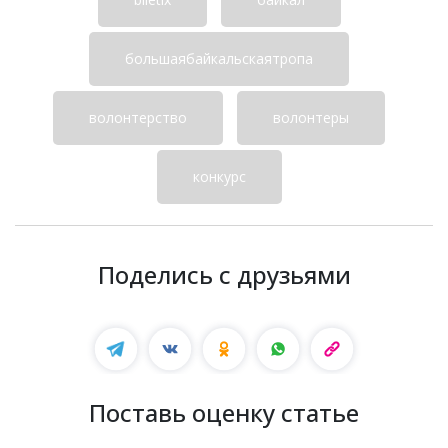
большаябайкальскаятропа
волонтерство
волонтеры
конкурс
Поделись с друзьями
Поставь оценку статье