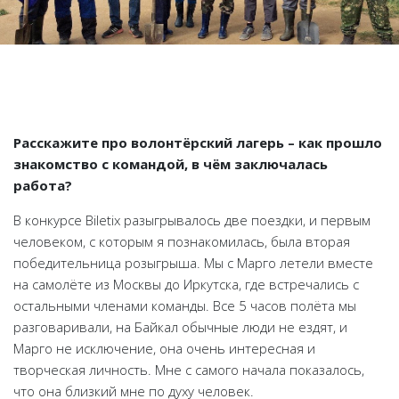
Расскажите про волонтёрский лагерь – как прошло
знакомство с командой, в чём заключалась
Наша рассылка помогла сэкономить
работа?
70 000
путешественникам
В конкурсе Biletix разыгрывалось две поездки, и первым
человеком, с которым я познакомилась, была вторая
Отправляем письма раз в две недели
победительница розыгрыша. Мы с Марго летели вместе
Новости, акции, советы
на самолёте из Москвы до Иркутска, где встречались с
остальными членами команды. Все 5 часов полёта мы
разговаривали, на Байкал обычные люди не ездят, и
Марго не исключение, она очень интересная и
творческая личность. Мне с самого начала показалось,
что она близкий мне по духу человек.